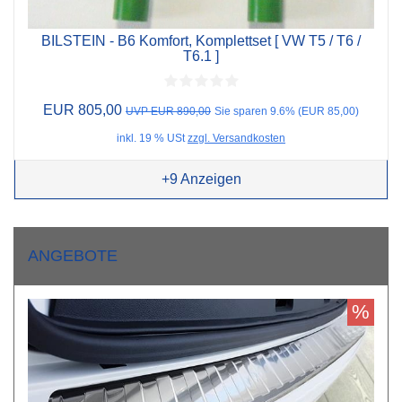
BILSTEIN - B6 Komfort, Komplettset [ VW T5 / T6 /
T6.1 ]
EUR 805,00
UVP EUR 890,00
Sie sparen 9.6% (EUR 85,00)
inkl. 19 % USt
zzgl. Versandkosten
+9
Anzeigen
ANGEBOTE
%