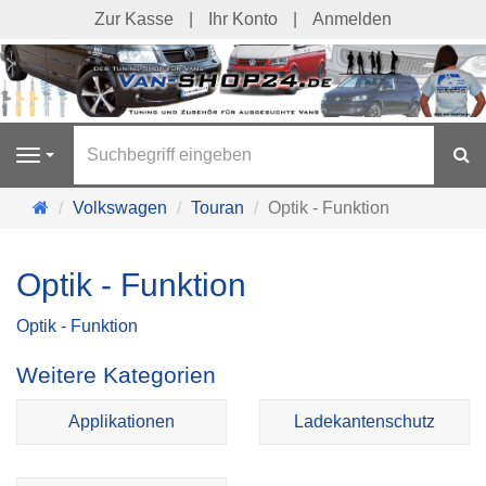
Zur Kasse
Ihr Konto
Anmelden
S
Navigation
Startseite
Volkswagen
Touran
Optik - Funktion
Optik - Funktion
Optik - Funktion
Weitere Kategorien
Applikationen
Ladekantenschutz