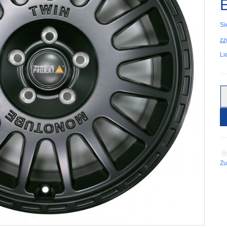
Si
zz
Li
Zu