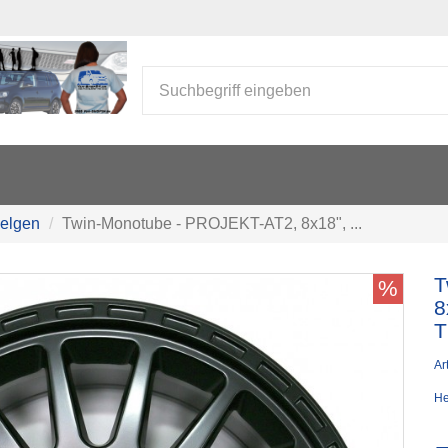
Felgen
Twin-Monotube - PROJEKT-AT2, 8x18", ...
T
%
8
T
Art
He