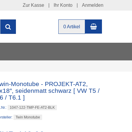
Zur Kasse
Ihr Konto
Anmelden
Warenkorb
Suchen
0 Artikel
win-Monotube - PROJEKT-AT2,
x18", seidenmatt schwarz [ VW T5 /
6 / T6.1 ]
1047-122-TMP-FE-AT2-BLK
.Nr.:
Twin Monotube
rsteller: