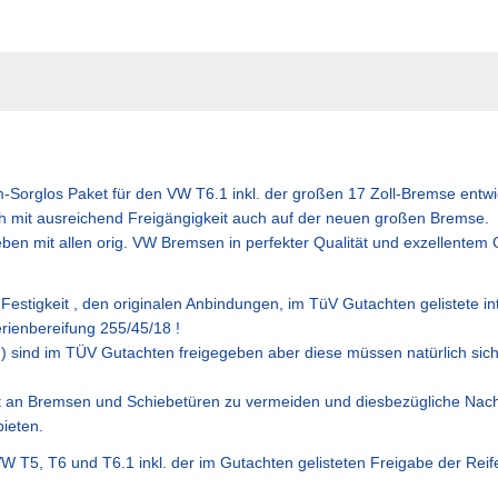
m-Sorglos Paket für den VW T6.1 inkl. der großen 17 Zoll-Bremse entwic
ich mit ausreichend Freigängigkeit auch auf der neuen großen Bremse.
ben mit allen orig. VW Bremsen in perfekter Qualität und exzellentem 
e Festigkeit , den originalen Anbindungen, im TüV Gutachten gelistete 
rienbereifung 255/45/18 !
h) sind im TÜV Gutachten freigegeben aber diese müssen natürlich si
kt an Bremsen und Schiebetüren zu vermeiden und diesbezügliche Nac
bieten.
r VW T5, T6 und T6.1 inkl. der im Gutachten gelisteten Freigabe der R